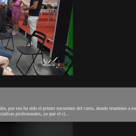
les, por eso ha sido el primer encuentro del curso, donde reunimos a t
ativas profesionales, ya que el ci...