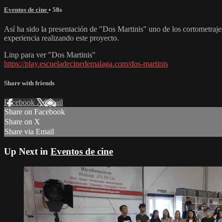
Eventos de cine
• 58s
Así ha sido la presentación de "Dos Martinis" uno de los cortometraje
experiencia realizando este proyecto.
Linp para ver "Dos Martinis"
https://play.escueladecinedemalaga.com/dos-martinis
Share with friends
Facebook
X
Email
Share on Facebook
Share on X
Share via Email
Up Next in
Eventos de cine