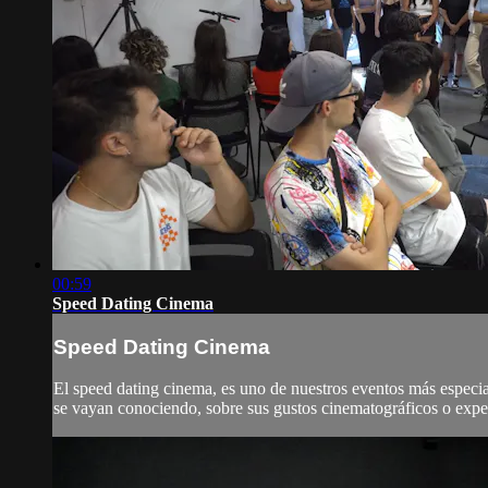
00:59
Speed Dating Cinema
Speed Dating Cinema
El speed dating cinema, es uno de nuestros eventos más especia
se vayan conociendo, sobre sus gustos cinematográficos o expect