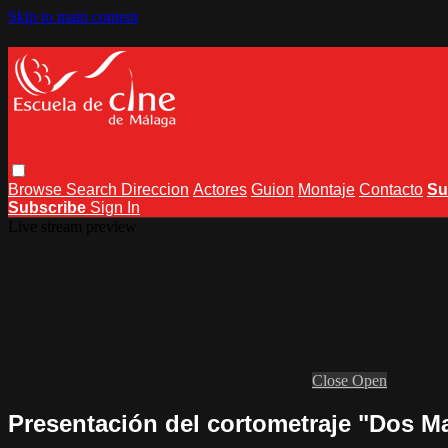
Skip to main content
Browse
Search
Direccion
Actores
Guion
Montaje
Contacto
Su
Subscribe
Sign In
Live stream preview
Close
Open
Presentación del cortometraje "Dos Ma