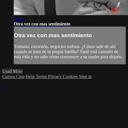
09:00
Otra vez con mas sentimiento
Otra vez con mas sentimiento
Torturas, extorsión, negocios turbios. ¿Cómo salir de ahí
cuando se trata de tu propia familia? Santi está cansado de
esta vida y no sabe cómo convencer a su madre para dejarlo.
Load More
Cursos Cine
Help
Terms
Privacy
Cookies
Sign in
×