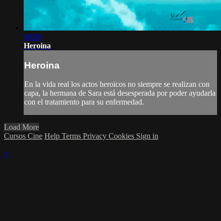
08:09
Heroina
Heroina
En la vida real los actos heroicos no siempre se realizan con
capa, la hermana de Sara está desesperada por poder ayudarla
con el tratamiento para su enfermedad.
Load More
Cursos Cine
Help
Terms
Privacy
Cookies
Sign in
×