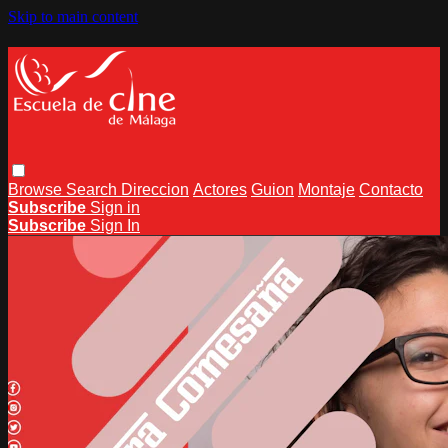
Skip to main content
Browse
Search
Direccion
Actores
Guion
Montaje
Contacto
Subscribe
Sign in
Subscribe
Sign In