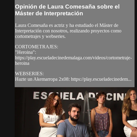
Opinión de Laura Comesaña sobre el
Máster de Interpretación
Laura Comesaña es actriz y ha estudiado el Máster de
Interpretación con nosotros, realizando proyectos como
cortometrajes y webseries.
CORTOMETRAJES:
"Heroina":
https://play.escueladecinedemalaga.com/videos/cortometraje-
heroina
WEBSERIES:
Hazte un Akemarropa 2x08: https://play.escueladecinedem...