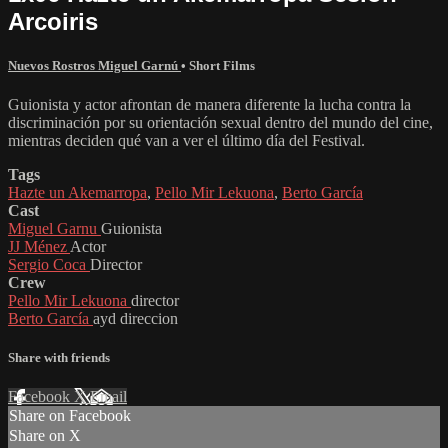
Arcoiris
Nuevos Rostros Miguel Garnú
•
Short Films
Guionista y actor afrontan de manera diferente la lucha contra la
discriminación por su orientación sexual dentro del mundo del cine,
mientras deciden qué van a ver el último día del Festival.
Tags
Hazte un Akemarropa
,
Pello Mir Lekuona
,
Berto García
Cast
Miguel Garnu
Guionista
JJ Ménez
Actor
Sergio Coca
Director
Crew
Pello Mir Lekuona
director
Berto García
ayd direccion
Share with friends
Facebook
X
Email
Share on Facebook
Share on X