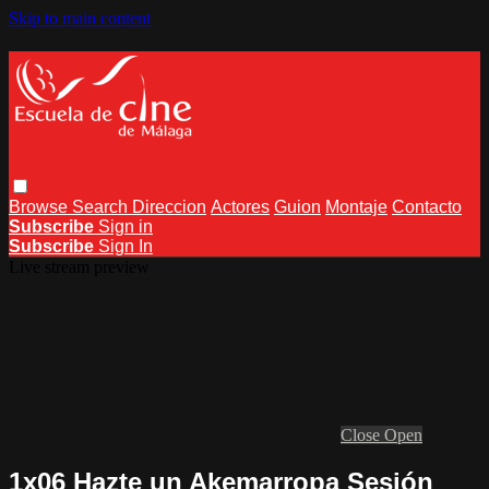
Skip to main content
Browse
Search
Direccion
Actores
Guion
Montaje
Contacto
Subscribe
Sign in
Subscribe
Sign In
Live stream preview
Close
Open
1x06 Hazte un Akemarropa Sesión