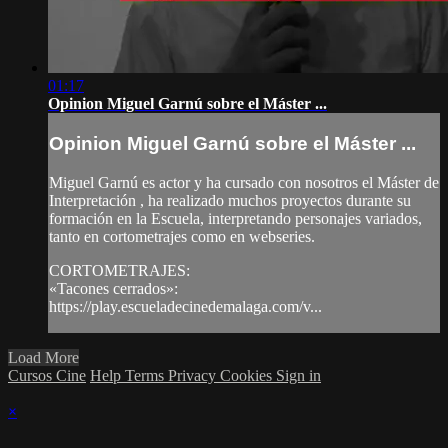
01:17
Opinion Miguel Garnú sobre el Máster ...
Opinion Miguel Garnú sobre el Máster ...
Miguel Garnú es actor y ha cursado con nosotros el Máster de
Interpretación , ha realizado muchos proyectos durante su
formación en la Escuela, interpretando personajes variados,
tanto en cortometrajes como en webseries.
CORTOMETRAJES:
«Tacones cerrados»:
https://play.escueladecinedemalaga.com/v...
Load More
Cursos Cine
Help
Terms
Privacy
Cookies
Sign in
×