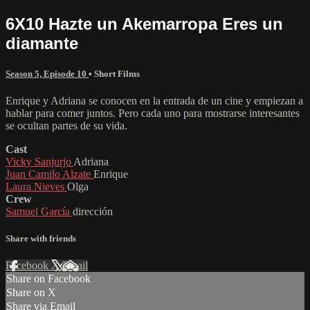
6X10 Hazte un Akemarropa Eres un
diamante
Season 5, Episode 10
•
Short Films
Enrique y Adriana se conocen en la entrada de un cine y empiezan a
hablar para comer juntos. Pero cada uno para mostrarse interesantes
se ocultan partes de su vida.
Cast
Vicky Sanjurjo
Adriana
Juan Camilo Alzate
Enrique
Laura Nieves
Olga
Crew
Samuel García
dirección
Share with friends
Facebook
X
Email
Share on Facebook
Share on X
Share via Email