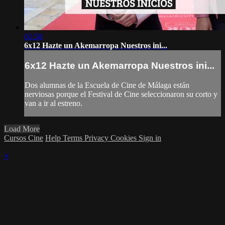
01:58
6x12 Hazte un Akemarropa Nuestros ini...
6x12 Hazte un Akemarropa Nuestros ini...
Dos alumnas de la Escuela de Cine de Málaga están
nerviosas porque el Festival de Cine seleccionaron su corto y
van a ir al estreno.
Load More
Cursos Cine
Help
Terms
Privacy
Cookies
Sign in
×