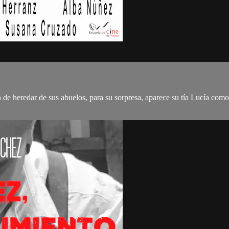
n de heredar de sus abuelos, para su sorpresa, aparece su tía Lucía com