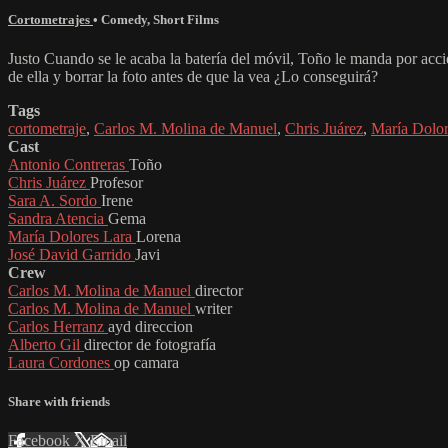
Cortometrajes
•
Comedy
,
Short Films
Justo Cuando se le acaba la batería del móvil, Toño le manda por accid
de ella y borrar la foto antes de que la vea ¿Lo conseguirá?
Tags
cortometraje
,
Carlos M. Molina de Manuel
,
Chris Juárez
,
María Dolor
Cast
Antonio Contreras
Toño
Chris Juárez
Profesor
Sara A. Sordo
Irene
Sandra Atencia
Gema
María Dolores Lara
Lorena
José David Garrido
Javi
Crew
Carlos M. Molina de Manuel
director
Carlos M. Molina de Manuel
writer
Carlos Herranz
ayd direccion
Alberto Gil
director de fotografía
Laura Cordones
op camara
Share with friends
Facebook
X
Email