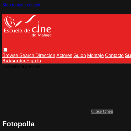
Skip to main content
Browse
Search
Direccion
Actores
Guion
Montaje
Contacto
Su
Subscribe
Sign In
Live stream preview
Close
Open
Fotopolla