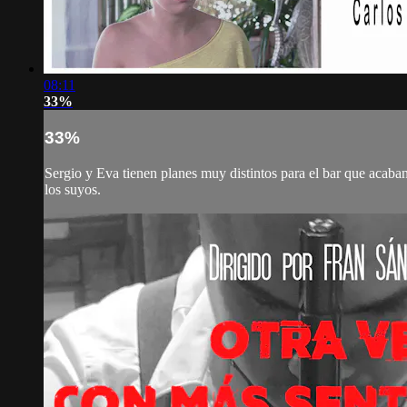
08:11
33%
33%
Sergio y Eva tienen planes muy distintos para el bar que acaba
los suyos.