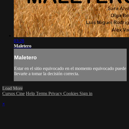
03:28
Maletero
Maletero
Estar en el sitio equivocado en el momento equivocado puede
llevarte a tomar la decisión correcta.
Load More
Cursos Cine
Help
Terms
Privacy
Cookies
Sign in
×