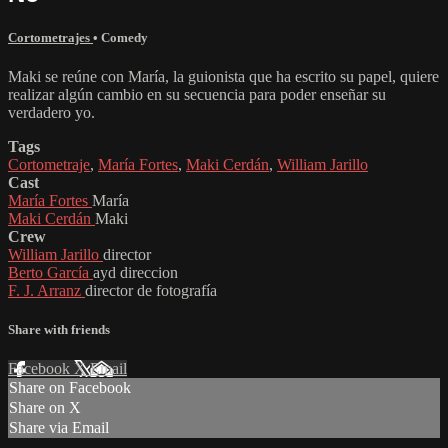
Cortometrajes
•
Comedy
Maki se reúne con María, la guionista que ha escrito su papel, quiere
realizar algún cambio en su secuencia para poder enseñar su
verdadero yo.
Tags
Cortometraje
,
María Fortes
,
Maki Cerdán
,
William Jarillo
Cast
María Fortes
María
Maki Cerdán
Maki
Crew
William Jarillo
director
Berto García
ayd direccion
F. J. Arranz
director de fotografía
Share with friends
Facebook
X
Email
Share on Facebook
Share on X
Share via Email