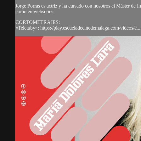
Jorge Porras es actriz y ha cursado con nosotros el Máster de I
como en webseries.
CORTOMETRAJES:
«Teletuby»: https://play.escueladecinedemalaga.com/videos/c...