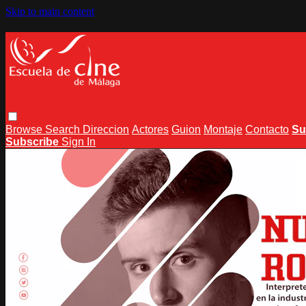
Skip to main content
Browse
Search
Direccion
Actores
Guion
Montaje
Contacto
Su
Subscribe
Sign In